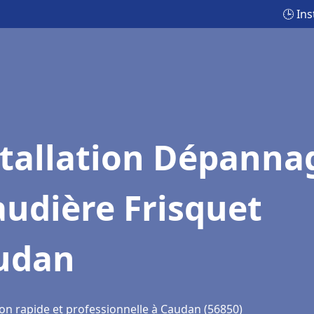
🕒 In
stallation Dépanna
udière Frisquet
udan
ion rapide et professionnelle à Caudan (56850)