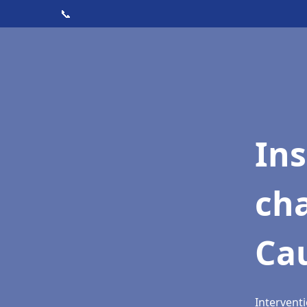
📞
In
cha
Ca
Intervent