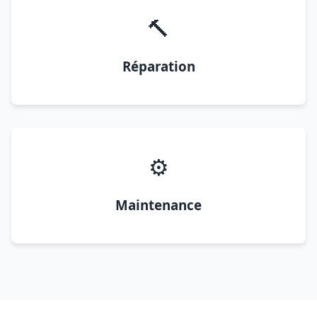
🔨
Réparation
⚙️
Maintenance