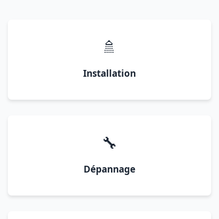
🚿
Installation
🔧
Dépannage