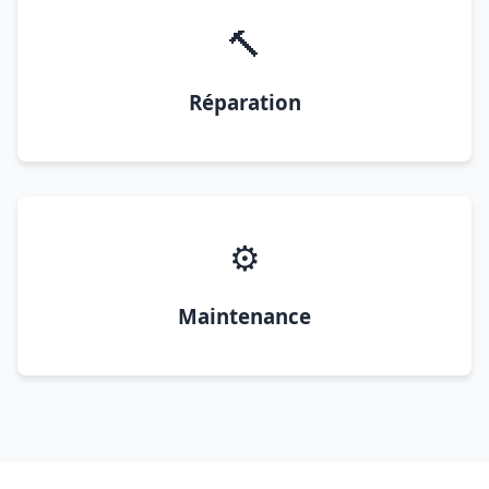
🔨
Réparation
⚙️
Maintenance