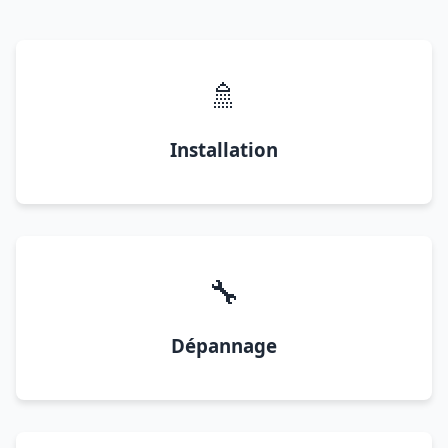
🚿
Installation
🔧
Dépannage