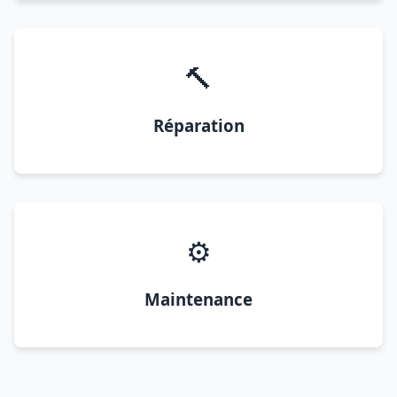
🔨
Réparation
⚙️
Maintenance