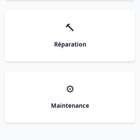
🔨
Réparation
⚙️
Maintenance