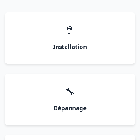
🚿
Installation
🔧
Dépannage