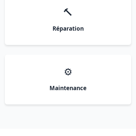
🔨
Réparation
⚙️
Maintenance