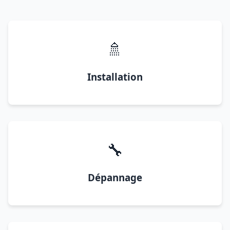
🚿
Installation
🔧
Dépannage