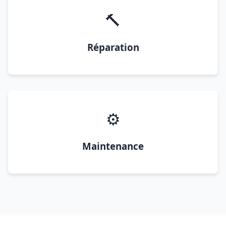
🔨
Réparation
⚙️
Maintenance