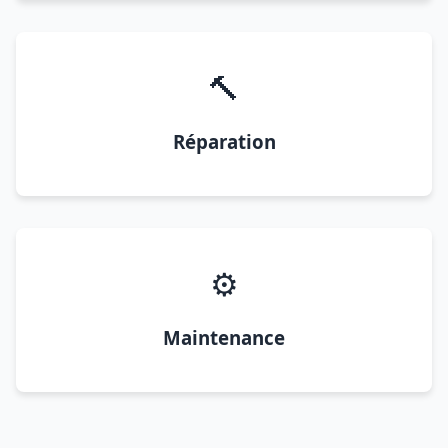
🔨
Réparation
⚙️
Maintenance