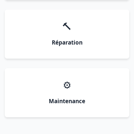
🔨
Réparation
⚙️
Maintenance