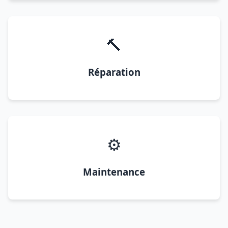
🔨
Réparation
⚙️
Maintenance