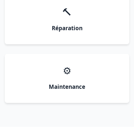
🔨
Réparation
⚙️
Maintenance