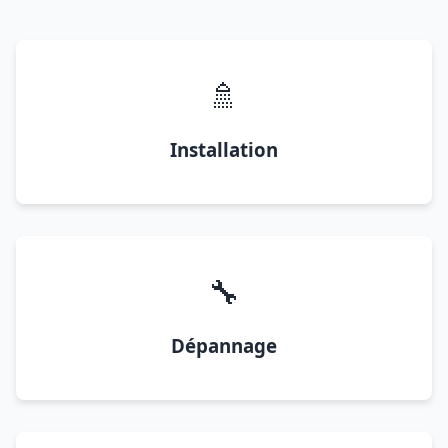
🚿
Installation
🔧
Dépannage