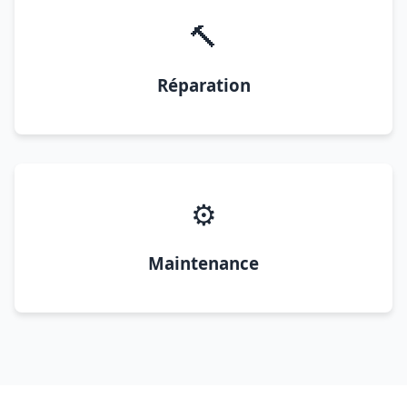
🔨
Réparation
⚙️
Maintenance