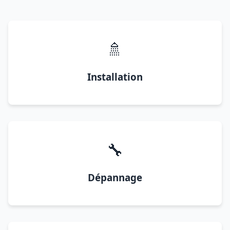
🚿
Installation
🔧
Dépannage