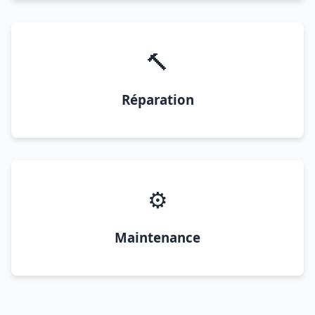
🔨
Réparation
⚙️
Maintenance