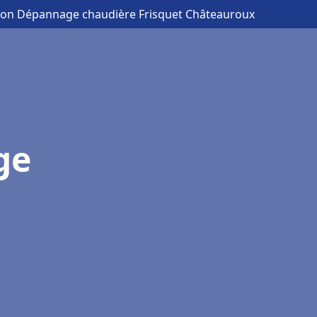
ation Dépannage chaudière Frisquet Châteauroux
ge