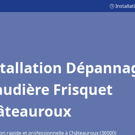
🕒 Install
stallation Dépanna
udière Frisquet
âteauroux
ion rapide et professionnelle à Châteauroux (36000)