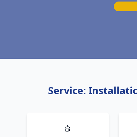
Service: Installa
🚿