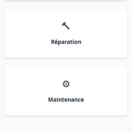
🔨
Réparation
⚙️
Maintenance