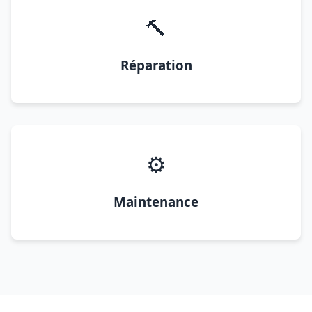
🔨
Réparation
⚙️
Maintenance