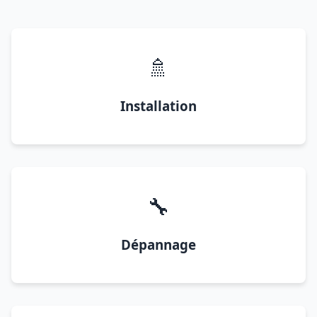
🚿
Installation
🔧
Dépannage