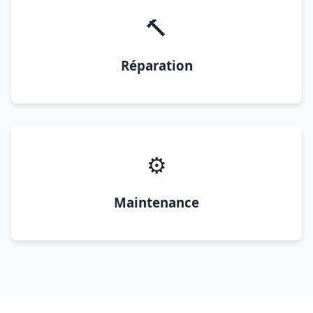
🔨
Réparation
⚙️
Maintenance