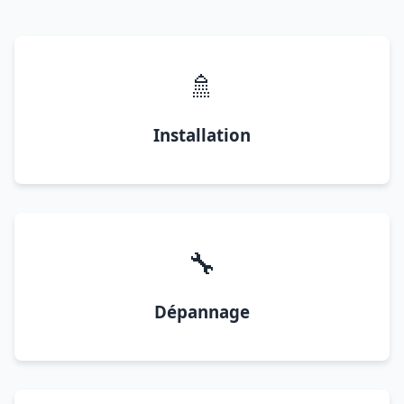
🚿
Installation
🔧
Dépannage