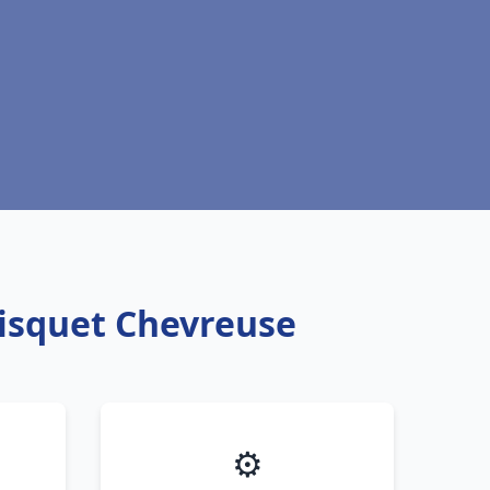
risquet Chevreuse
⚙️