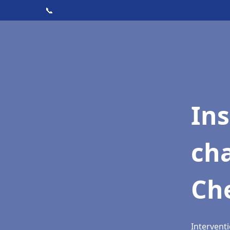
📞
In
cha
Ch
Intervent