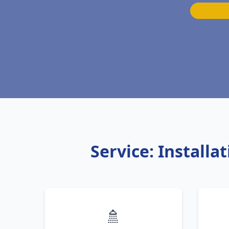
Service: Install
🚿