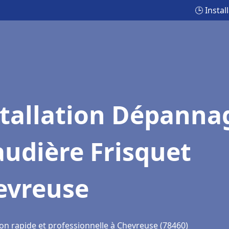
🕒 Insta
stallation Dépanna
udière Frisquet
evreuse
ion rapide et professionnelle à Chevreuse (78460)