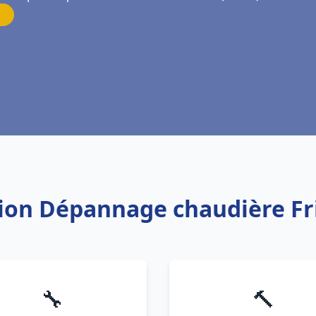
ation Dépannage chaudière F
🔧
🔨