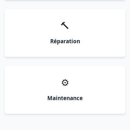
🔨
Réparation
⚙️
Maintenance