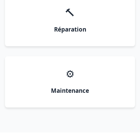
🔨
Réparation
⚙️
Maintenance