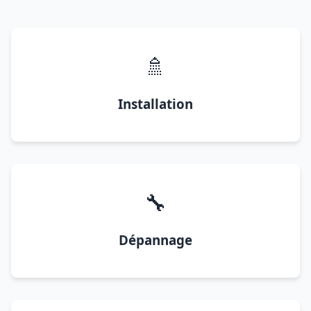
🚿
Installation
🔧
Dépannage