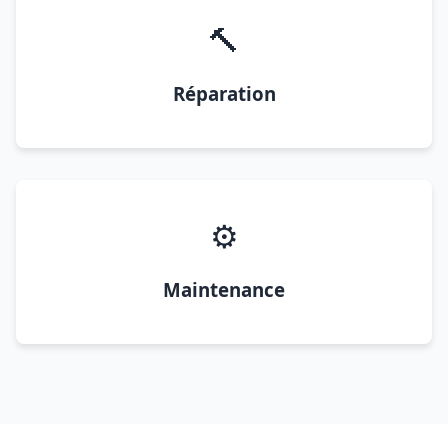
🔨
Réparation
⚙️
Maintenance