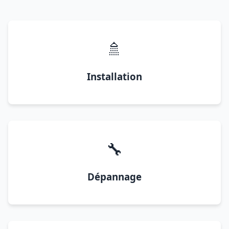
🚿
Installation
🔧
Dépannage