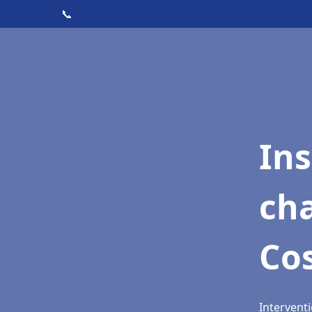
📞
In
cha
Cos
Interventi