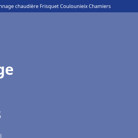
annage chaudière Frisquet Coulounieix Chamiers
ge
s
)