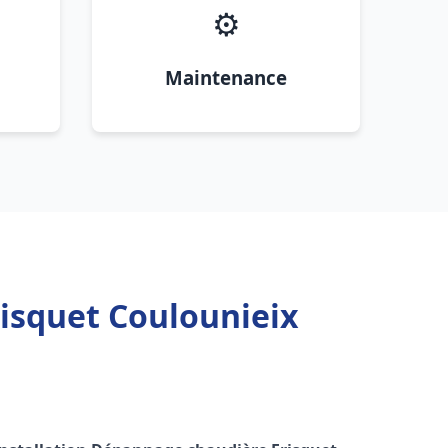
⚙️
Maintenance
risquet Coulounieix