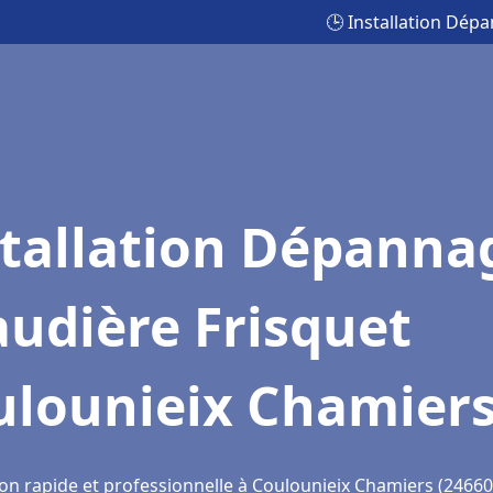
🕒 Installation Dép
stallation Dépanna
udière Frisquet
ulounieix Chamier
ion rapide et professionnelle à Coulounieix Chamiers (24660