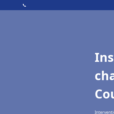
📞
In
cha
Co
Intervent