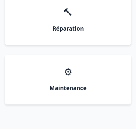
🔨
Réparation
⚙️
Maintenance