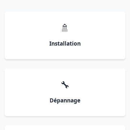
🚿
Installation
🔧
Dépannage