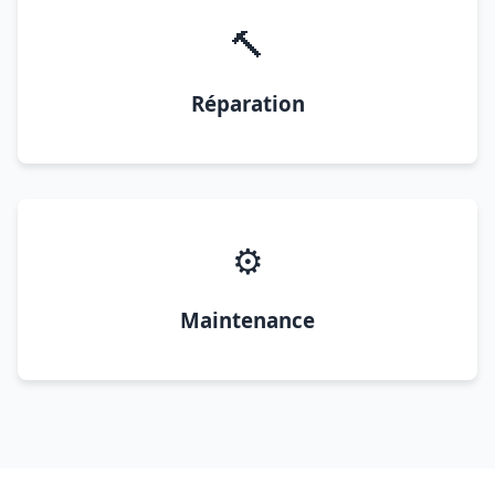
🔨
Réparation
⚙️
Maintenance