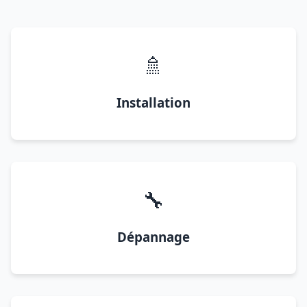
🚿
Installation
🔧
Dépannage