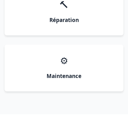
🔨
Réparation
⚙️
Maintenance