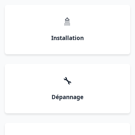
🚿
Installation
🔧
Dépannage