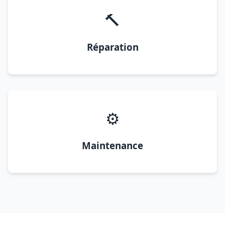
🔨
Réparation
⚙️
Maintenance