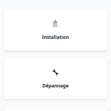
🚿
Installation
🔧
Dépannage