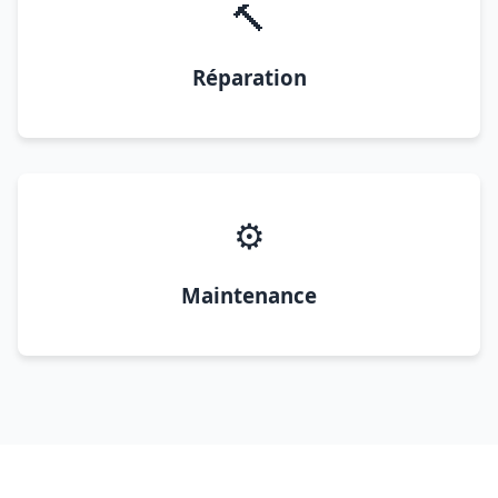
🔨
Réparation
⚙️
Maintenance