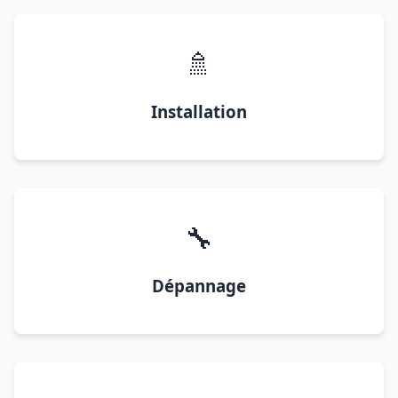
🚿
Installation
🔧
Dépannage