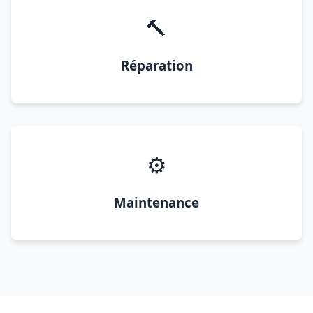
🔨
Réparation
⚙️
Maintenance