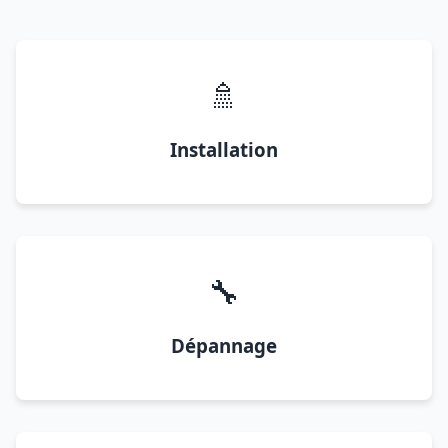
🚿
Installation
🔧
Dépannage