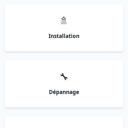
🚿
Installation
🔧
Dépannage