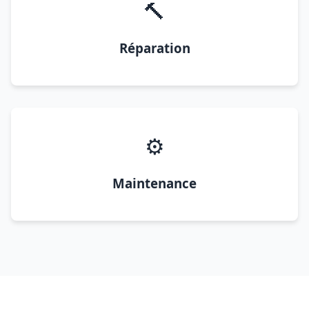
🔨
Réparation
⚙️
Maintenance