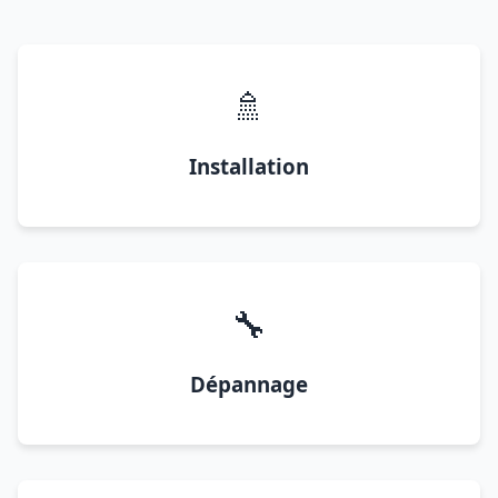
🚿
Installation
🔧
Dépannage