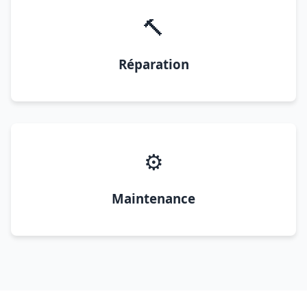
🔨
Réparation
⚙️
Maintenance