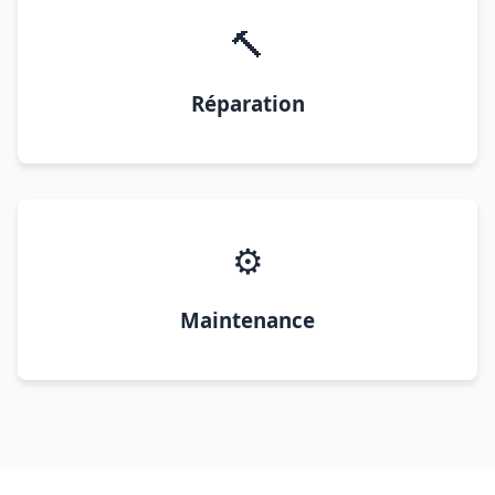
🔨
Réparation
⚙️
Maintenance