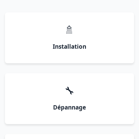
🚿
Installation
🔧
Dépannage