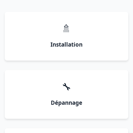
🚿
Installation
🔧
Dépannage