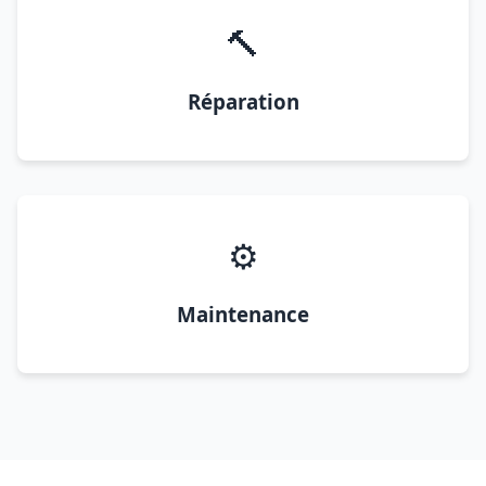
🔨
Réparation
⚙️
Maintenance