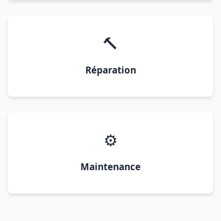
🔨
Réparation
⚙️
Maintenance