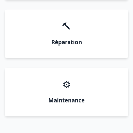
🔨
Réparation
⚙️
Maintenance