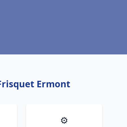
Frisquet Ermont
⚙️