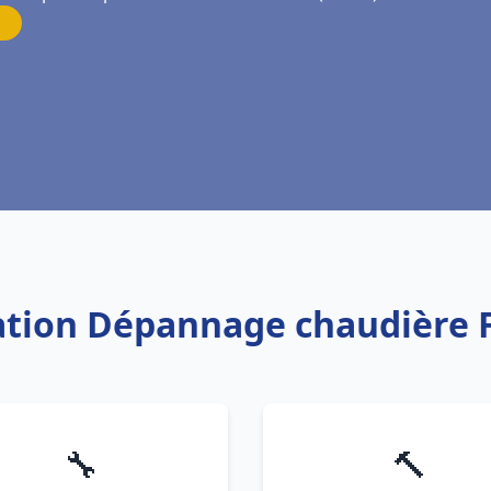
llation Dépannage chaudière 
🔧
🔨