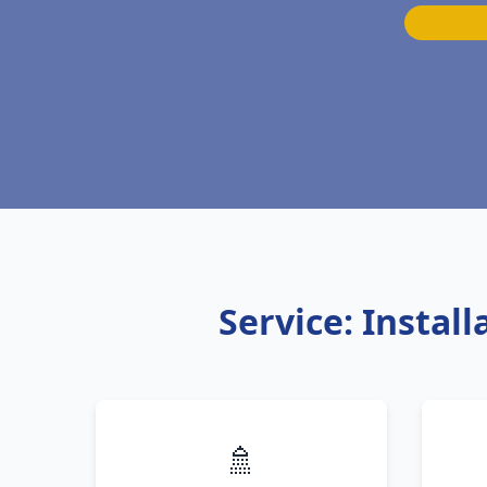
Service: Insta
🚿