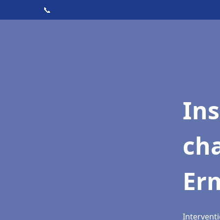
📞
In
cha
Er
Intervent