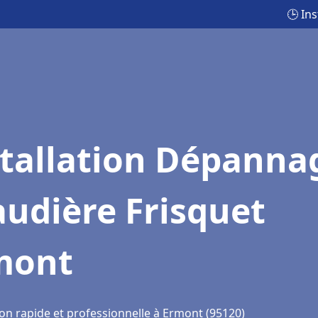
🕒 In
stallation Dépanna
udière Frisquet
mont
ion rapide et professionnelle à Ermont (95120)