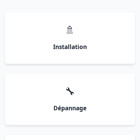
🚿
Installation
🔧
Dépannage