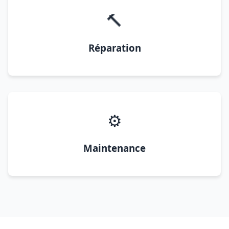
🔨
Réparation
⚙️
Maintenance