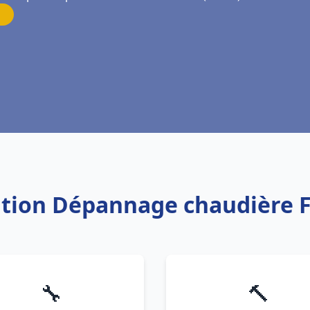
lation Dépannage chaudière F
🔧
🔨