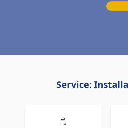
Service: Instal
🚿