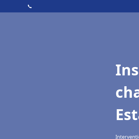
📞
In
cha
Est
Interventi