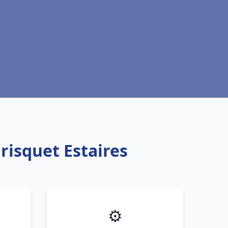
risquet Estaires
⚙️