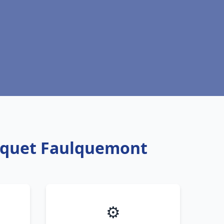
isquet Faulquemont
⚙️