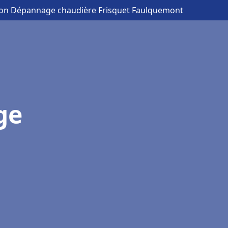
tion Dépannage chaudière Frisquet Faulquemont
ge