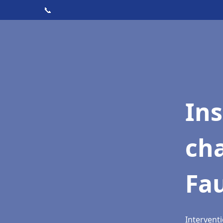
📞
In
cha
Fa
Intervent