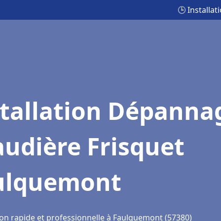
🕒 Installa
stallation Dépanna
udière Frisquet
ulquemont
ion rapide et professionnelle à Faulquemont (57380)