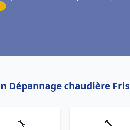
tion Dépannage chaudière Fr
🔧
🔨