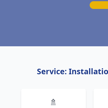
Service: Installa
🚿