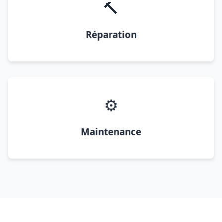
🔨
Réparation
⚙️
Maintenance