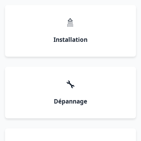
🚿
Installation
🔧
Dépannage