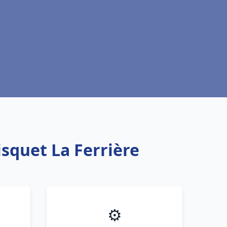
isquet La Ferrière
⚙️