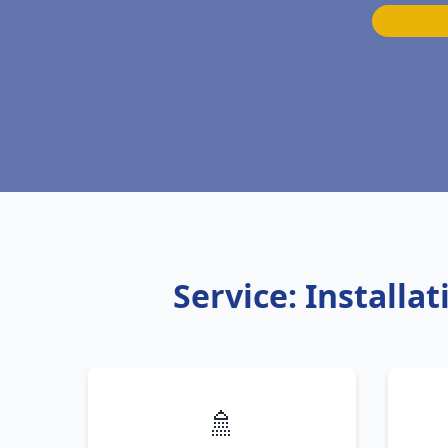
Service: Installa
🚿