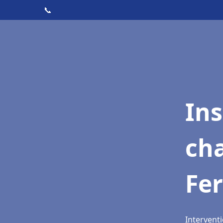
📞
In
cha
Fer
Interventi