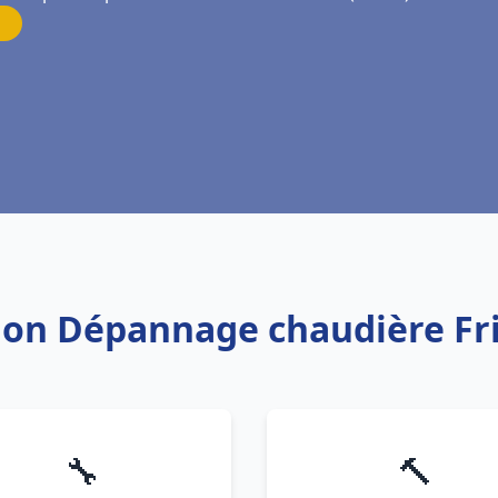
tion Dépannage chaudière Fr
🔧
🔨