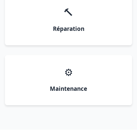
🔨
Réparation
⚙️
Maintenance