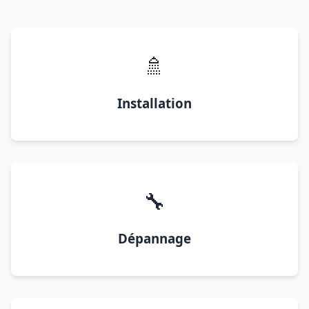
🚿
Installation
🔧
Dépannage