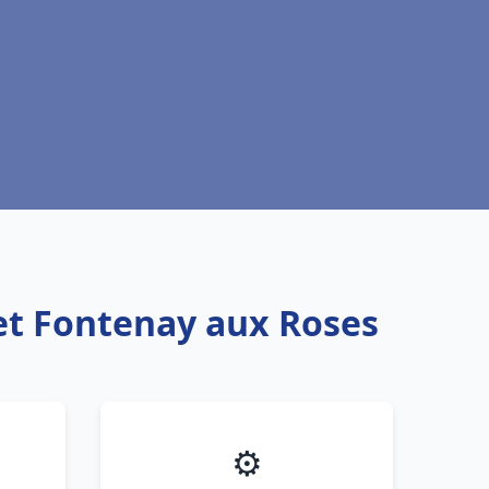
et Fontenay aux Roses
⚙️