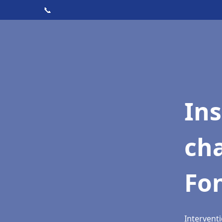
📞
In
cha
Fo
Intervent