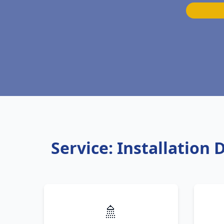
Service: Installatio
🚿