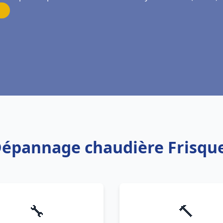
n Dépannage chaudière Frisqu
🔧
🔨