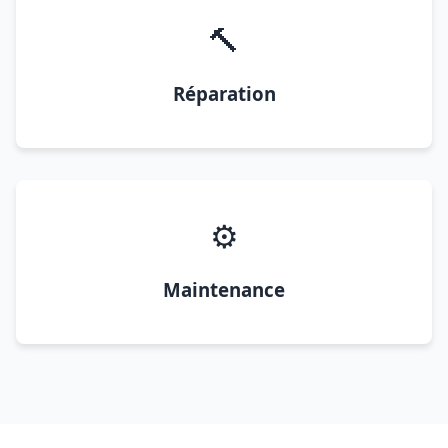
🔨
Réparation
⚙️
Maintenance