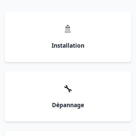
🚿
Installation
🔧
Dépannage