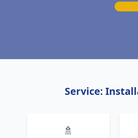
Service: Insta
🚿