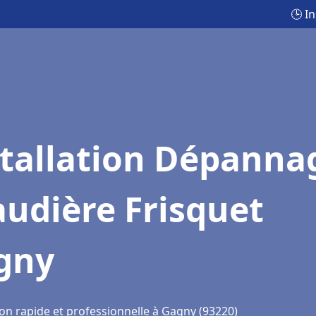
🕒 I
stallation Dépanna
udière Frisquet
gny
ion rapide et professionnelle à Gagny (93220)