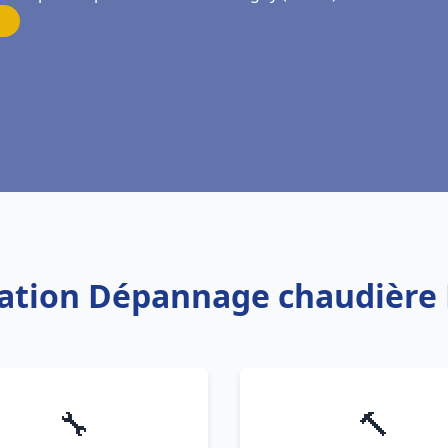
llation Dépannage chaudière
🔧
🔨