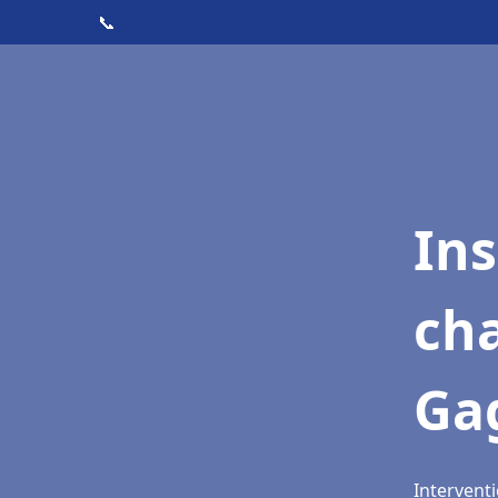
📞
In
cha
Ga
Intervent