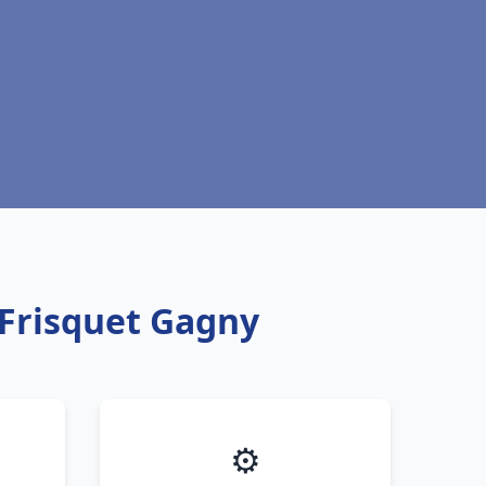
 Frisquet Gagny
⚙️