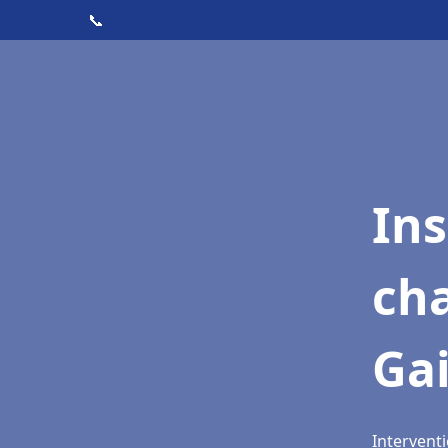
📞
In
cha
Gai
Interventi