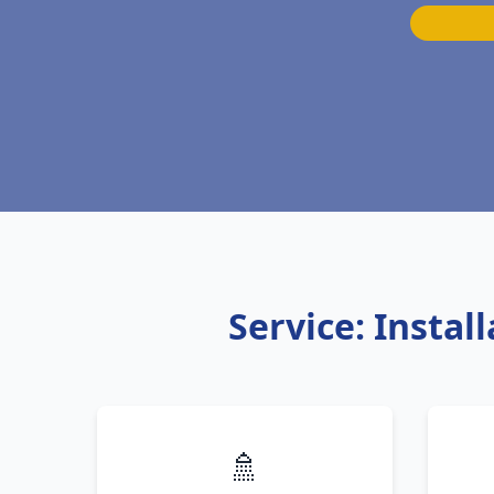
Service: Instal
🚿