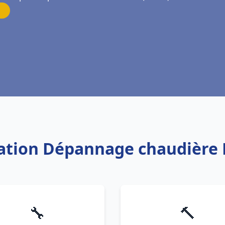
lation Dépannage chaudière 
🔧
🔨