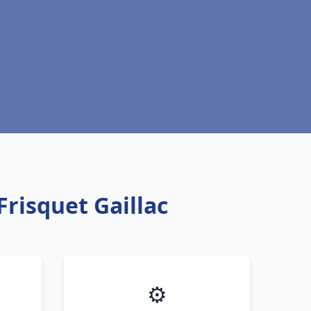
Frisquet Gaillac
⚙️