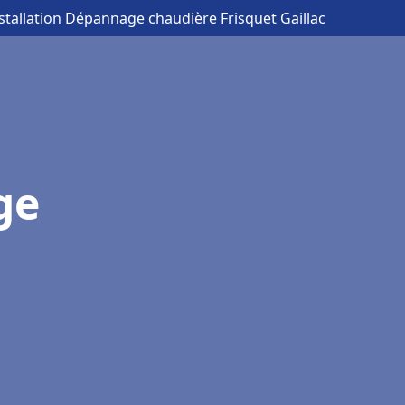
nstallation Dépannage chaudière Frisquet Gaillac
ge