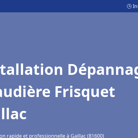
🕒 I
stallation Dépanna
udière Frisquet
llac
on rapide et professionnelle à Gaillac (81600)