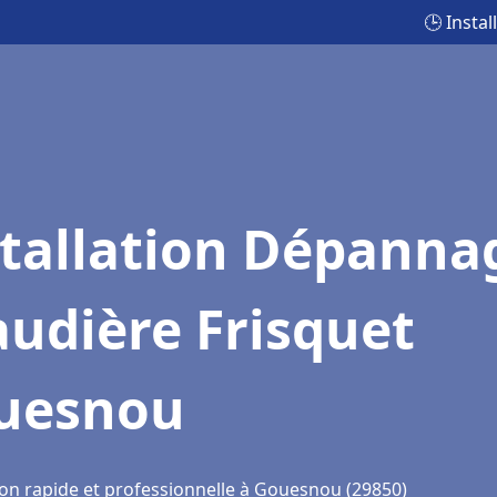
🕒 Insta
stallation Dépanna
udière Frisquet
uesnou
ion rapide et professionnelle à Gouesnou (29850)