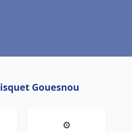
Frisquet Gouesnou
⚙️