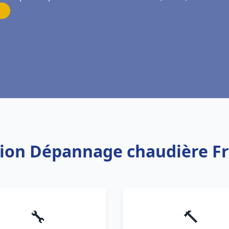
ation Dépannage chaudière 
🔧
🔨