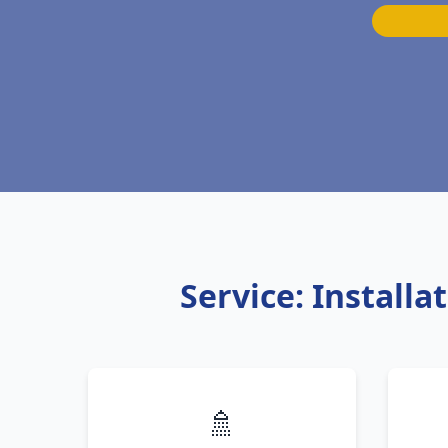
Service: Install
🚿