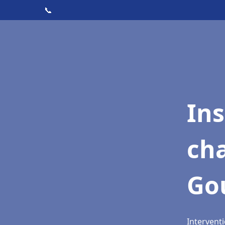
📞
In
cha
Go
Intervent