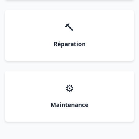
🔨
Réparation
⚙️
Maintenance