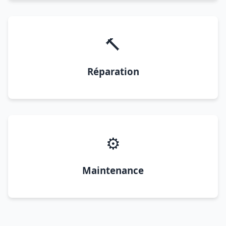
🔨
Réparation
⚙️
Maintenance