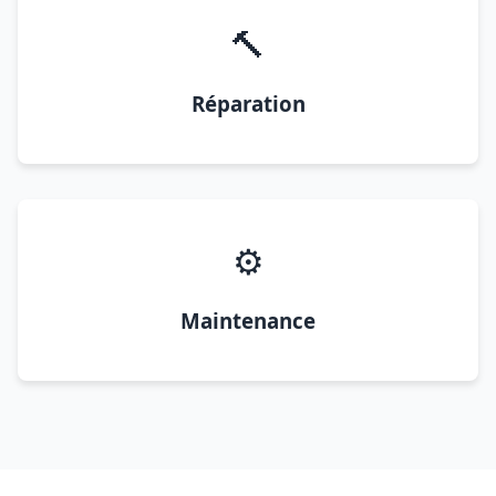
🔨
Réparation
⚙️
Maintenance