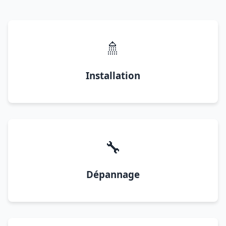
🚿
Installation
🔧
Dépannage